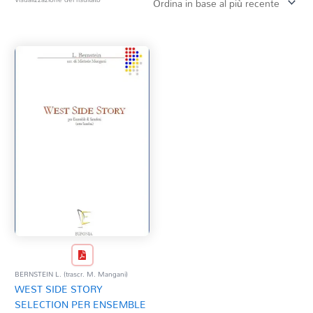
Tag Del Prodotto
CD
Clarinetto basso
AZZERA
Composizioni originali
Natale
QR base
QR esecuzione
Trascrizioni e Arrangiamenti
BERNSTEIN L. (trascr. M. Mangani)
WEST SIDE STORY
SELECTION PER ENSEMBLE