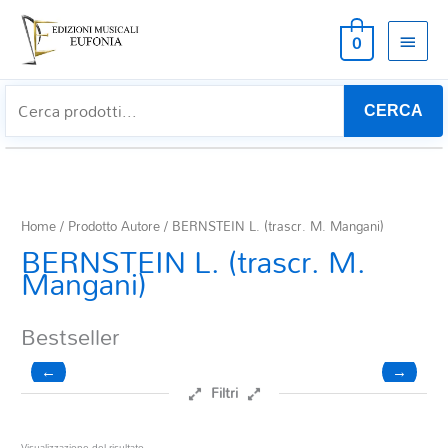
MEN
0
PRIN
CERCA
Home
/ Prodotto Autore / BERNSTEIN L. (trascr. M. Mangani)
BERNSTEIN L. (trascr. M.
Mangani)
Bestseller
←
→
Filtri
Prezzo
Visualizzazione del risultato