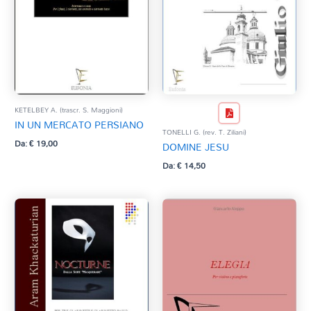
KETELBEY A. (trascr. S. Maggioni)
IN UN MERCATO PERSIANO
TONELLI G. (rev. T. Ziliani)
Da:
€
19,00
DOMINE JESU
Da:
€
14,50