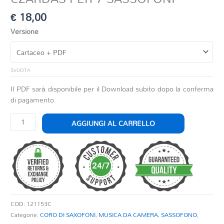
€
18,00
Versione
SVUOTA
Il PDF sarà disponibile per il Download subito dopo la conferma
di pagamento.
CZARDAS
AGGIUNGI AL CARRELLO
PER
7
SASSOFONI
quantità
COD:
121153C
Categorie:
CORO DI SAXOFONI
,
MUSICA DA CAMERA
,
SASSOFONO
,