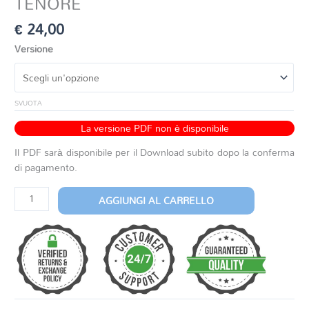
TENORE
€
24,00
Versione
SVUOTA
La versione PDF non è disponibile
Il PDF sarà disponibile per il Download subito dopo la conferma
di pagamento.
JAZZ
AGGIUNGI AL CARRELLO
TRIP
PER
SAX
ALTO
O
TENORE
quantità