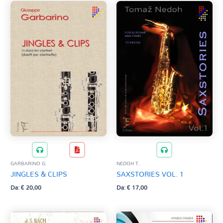
GARBARINO G.
NEDOH T.
JINGLES & CLIPS
SAXSTORIES VOL. 1
Da:
€
20,00
Da:
€
17,00