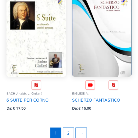
BACH J. (alab. L. Giuliani)
INGLESE A.
6 SUITE PER CORNO
SCHERZO FANTASTICO
Da:
€
17,50
Da:
€
16,00
1
2
→