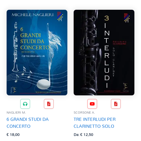
NAGLIERI M.
SCORSONE A.
6 GRANDI STUDI DA
TRE INTERLUDI PER
CONCERTO
CLARINETTO SOLO
€
18,00
Da:
€
12,50