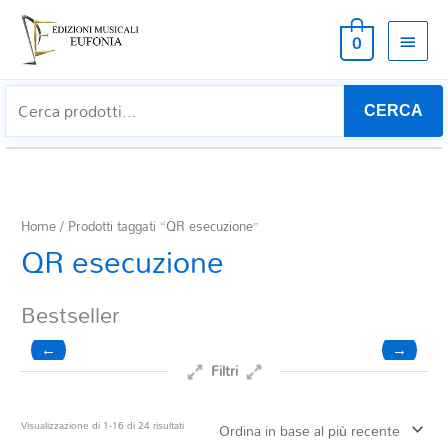
MEN
0
PRIN
CERCA
Home
/ Prodotti taggati “QR esecuzione”
QR esecuzione
Bestseller
←
→
Filtri
Prezzo
Ordina
Visualizzazione di 1-16 di 24 risultati
in
base