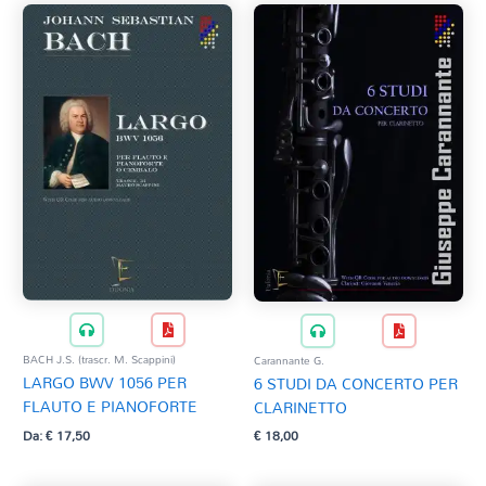
BACH J.S. (trascr. M. Scappini)
Carannante G.
LARGO BWV 1056 PER
6 STUDI DA CONCERTO PER
FLAUTO E PIANOFORTE
CLARINETTO
Da:
€
17,50
€
18,00