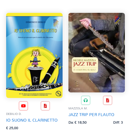
Tag Del Prodotto
al
più
recente
CD
Clarinetto basso
AZZERA
Composizioni originali
Natale
QR base
QR esecuzione
Trascrizioni e Arrangiamenti
MAZZOLA M.
JAZZ TRIP PER FLAUTO
DEBILIO D.
IO SUONO IL CLARINETTO
Da:
€
18,50
Diff: 3
€
25,00