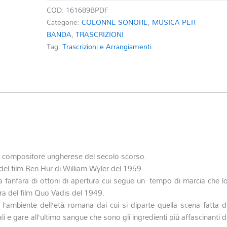
CHARIOTEERS
COD:
161689BPDF
quantità
Categorie:
COLONNE SONORE
,
MUSICA PER
BANDA
,
TRASCRIZIONI
Tag:
Trascrizioni e Arrangiamenti
, compositore ungherese del secolo scorso.
 del film Ben Hur di William Wyler del 1959.
 una fanfara di ottoni di apertura cui segue un tempo di marcia che l
ra del film Quo Vadis del 1949.
l’ambiente dell’età romana dai cui si diparte quella scena fatta d
nfali e gare all’ultimo sangue che sono gli ingredienti più affascinanti d