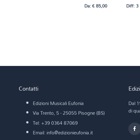
Da:
€
85,00
Diff: 3
Contatti
Ediz
Edizioni Musicali Eufonia
Dal 1
di qua
Via Trento, 5 - 25055 Pisogne (BS)
Tel: +39 0364 87069
Email: info@edizionieufonia.it