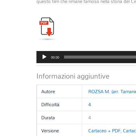
questo film che rimane famoso nella storia del C
Audio
00:00
Player
Informazioni aggiuntive
Autore
ROZSA M. (arr. Tamanin
Difficoltà
4
Durata
4
Versione
Cartaceo + PDF
,
Carta