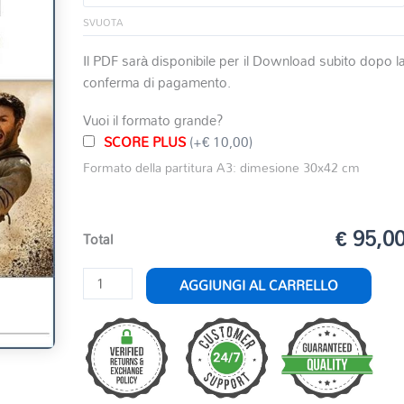
SVUOTA
Il PDF sarà disponibile per il Download subito dopo l
conferma di pagamento.
Vuoi il formato grande?
SCORE PLUS
(+€ 10,00)
Formato della partitura A3: dimesione 30x42 cm
€ 95,0
Total
BEN
AGGIUNGI AL CARRELLO
HUR
-
PARADE
OF
THE