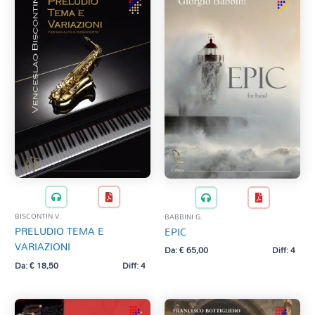
BISCONTIN V.
BABBINI G.
PRELUDIO TEMA E
EPIC
VARIAZIONI
Da:
€
65,00
Diff: 4
Da:
€
18,50
Diff: 4