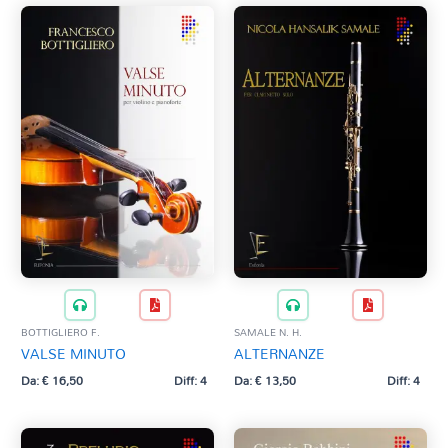
BOTTIGLIERO F.
SAMALE N. H.
VALSE MINUTO
ALTERNANZE
Da:
€
16,50
Diff: 4
Da:
€
13,50
Diff: 4