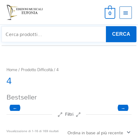
MEN
0
PRIN
CERCA
Home
/ Prodotto Difficoltà / 4
4
Bestseller
←
→
Filtri
Prezzo
Ordina
Visualizzazione di 1-16 di 169 risultati
in
base