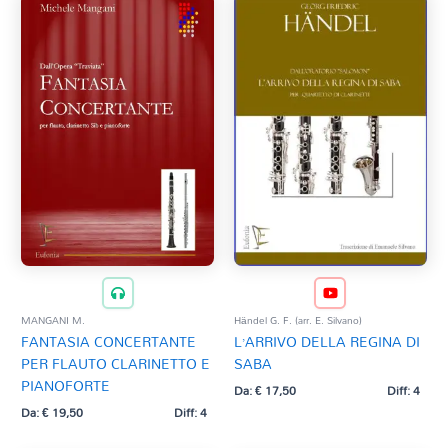
MANGANI M.
Händel G. F. (arr. E. Silvano)
FANTASIA CONCERTANTE
L’ARRIVO DELLA REGINA DI
PER FLAUTO CLARINETTO E
SABA
PIANOFORTE
Da:
€
17,50
Diff: 4
Da:
€
19,50
Diff: 4