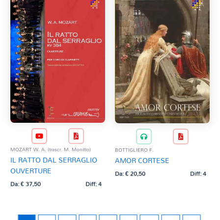
MOZART W. A. (trascr. M. Monitto)
BOTTIGLIERO F.
IL RATTO DAL SERRAGLIO
AMOR CORTESE
OUVERTURE
Da:
€
20,50
Diff: 4
Da:
€
37,50
Diff: 4