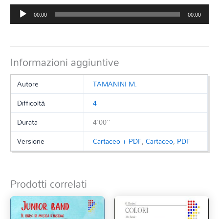
Audio
00:00
00:00
Player
Informazioni aggiuntive
Autore
TAMANINI M.
Difficoltà
4
Durata
4'00''
Versione
Cartaceo + PDF
,
Cartaceo
,
PDF
Prodotti correlati