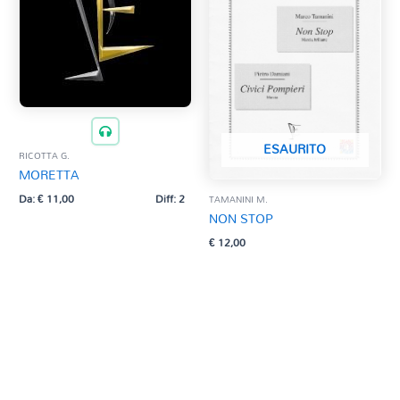
ESAURITO
RICOTTA G.
MORETTA
Da:
€
11,00
Diff: 2
TAMANINI M.
NON STOP
€
12,00