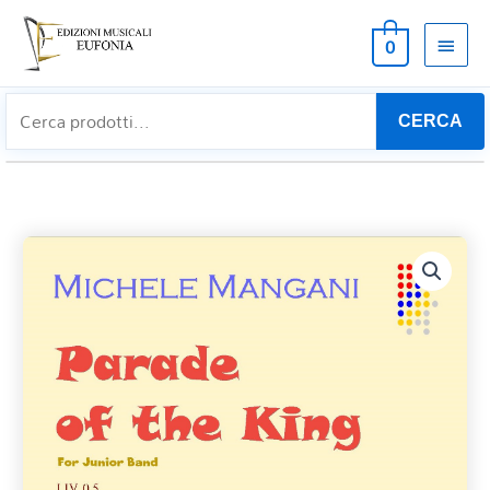
MEN
0
PRIN
CERCA