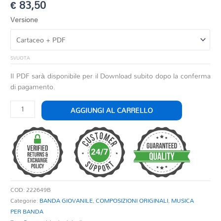
€
83,50
Versione
SVUOTA
Il PDF sarà disponibile per il Download subito dopo la conferma
di pagamento.
PARADE
AGGIUNGI AL CARRELLO
OF
THE
KING
quantità
COD:
222649B
Categorie:
BANDA GIOVANILE
,
COMPOSIZIONI ORIGINALI
,
MUSICA
PER BANDA