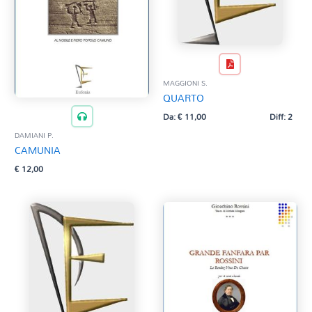
MAGGIONI S.
QUARTO
Da:
€
11,00
Diff: 2
DAMIANI P.
CAMUNIA
€
12,00