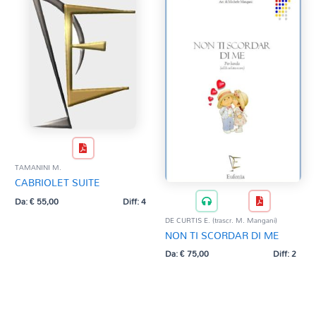
TAMANINI M.
CABRIOLET SUITE
Da:
€
55,00
Diff: 4
DE CURTIS E. (trascr. M. Mangani)
NON TI SCORDAR DI ME
Da:
€
75,00
Diff: 2