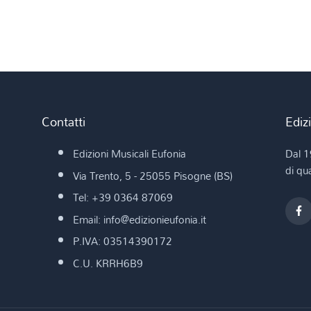
Contatti
Ediz
Edizioni Musicali Eufonia
Dal 1
di qua
Via Trento, 5 - 25055 Pisogne (BS)
Tel: +39 0364 87069
Email: info@edizionieufonia.it
P.IVA: 03514390172
C.U. KRRH6B9