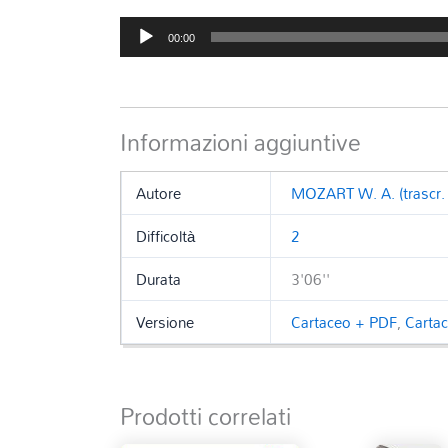
Audio
00:00
Player
Informazioni aggiuntive
Autore
MOZART W. A. (trascr. 
Difficoltà
2
Durata
3'06''
Versione
Cartaceo + PDF
,
Carta
Prodotti correlati