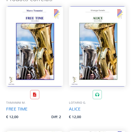
TAMANINI M.
LOTARIO G.
FREE TIME
ALICE
€
12,00
Diff: 2
€
12,00