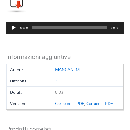
Audio
00:00
00:00
Player
Informazioni aggiuntive
Autore
MANGANI M.
Difficoltà
3
Durata
8'33''
Versione
Cartaceo + PDF
,
Cartaceo
,
PDF
Prodotti correlati