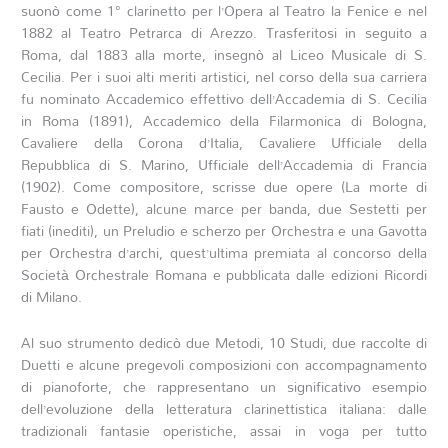
suonò come 1° clarinetto per l’Opera al Teatro la Fenice e nel
1882 al Teatro Petrarca di Arezzo. Trasferitosi in seguito a
Roma, dal 1883 alla morte, insegnò al Liceo Musicale di S.
Cecilia. Per i suoi alti meriti artistici, nel corso della sua carriera
fu nominato Accademico effettivo dell’Accademia di S. Cecilia
in Roma (1891), Accademico della Filarmonica di Bologna,
Cavaliere della Corona d’Italia, Cavaliere Ufficiale della
Repubblica di S. Marino, Ufficiale dell’Accademia di Francia
(1902). Come compositore, scrisse due opere (La morte di
Fausto e Odette), alcune marce per banda, due Sestetti per
fiati (inediti), un Preludio e scherzo per Orchestra e una Gavotta
per Orchestra d’archi, quest’ultima premiata al concorso della
Società Orchestrale Romana e pubblicata dalle edizioni Ricordi
di Milano.
Al suo strumento dedicò due Metodi, 10 Studi, due raccolte di
Duetti e alcune pregevoli composizioni con accompagnamento
di pianoforte, che rappresentano un significativo esempio
dell’evoluzione della letteratura clarinettistica italiana: dalle
tradizionali fantasie operistiche, assai in voga per tutto