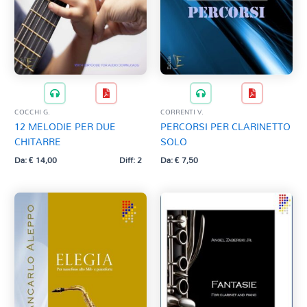
COCCHI G.
CORRENTI V.
12 MELODIE PER DUE
PERCORSI PER CLARINETTO
CHITARRE
SOLO
Da:
€
14,00
Diff: 2
Da:
€
7,50