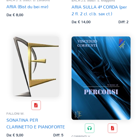
BACH J. S. (trascr. D. Zaffaroni)
BACH J.S. (trascr. S. Maggioni)
ARIA (Bist du bei mir)
ARIA SULLA 4ª CORDA (per
2 fl. 2 cl. cl.b. sax ct.)
Da:
€
8,00
Da:
€
14,00
Diff: 2
FALLONI M.
SONATINA PER
CLARINETTO E PIANOFORTE
Da:
€
9,00
Diff: 5
CORRENTI V.