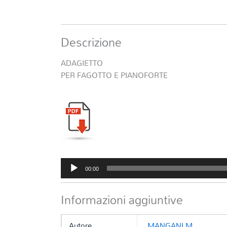
Descrizione
ADAGIETTO
PER FAGOTTO E PIANOFORTE
Audio
00:00
Player
Informazioni aggiuntive
Autore
MANGANI M.