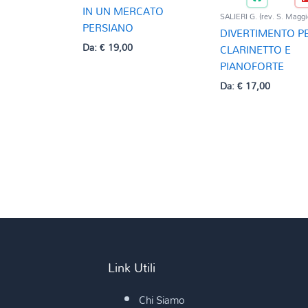
IN UN MERCATO
SALIERI G. (rev. S. Maggi
PERSIANO
DIVERTIMENTO P
Da:
€
19,00
CLARINETTO E
PIANOFORTE
Da:
€
17,00
Link Utili
Chi Siamo