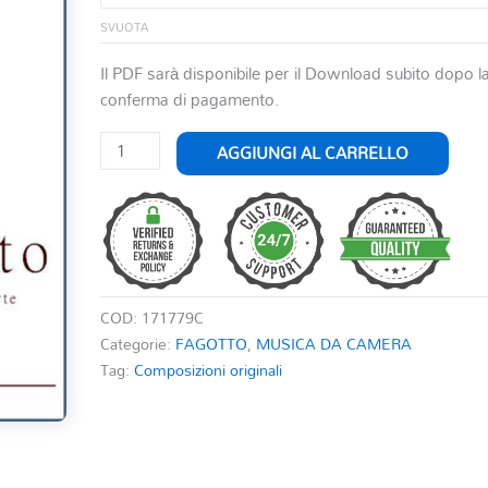
SVUOTA
Il PDF sarà disponibile per il Download subito dopo l
conferma di pagamento.
ADAGIETTO
AGGIUNGI AL CARRELLO
PER
FAGOTTO
E
PIANOFORTE
quantità
COD:
171779C
Categorie:
FAGOTTO
,
MUSICA DA CAMERA
Tag:
Composizioni originali