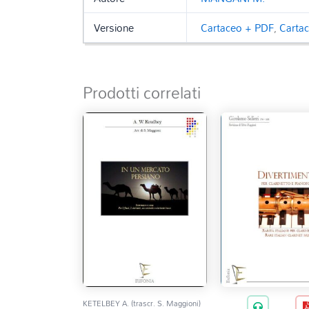
Versione
Cartaceo + PDF
,
Carta
Prodotti correlati
KETELBEY A. (trascr. S. Maggioni)