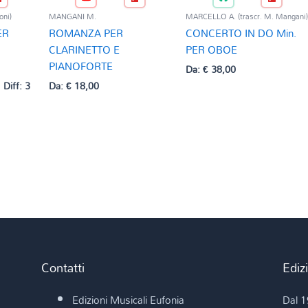
oni)
MANGANI M.
MARCELLO A. (trascr. M. Mangani
ER
ROMANZA PER
CONCERTO IN DO Min.
CLARINETTO E
PER OBOE
PIANOFORTE
Da:
€
38,00
Diff: 3
Da:
€
18,00
Contatti
Ediz
Edizioni Musicali Eufonia
Dal 1