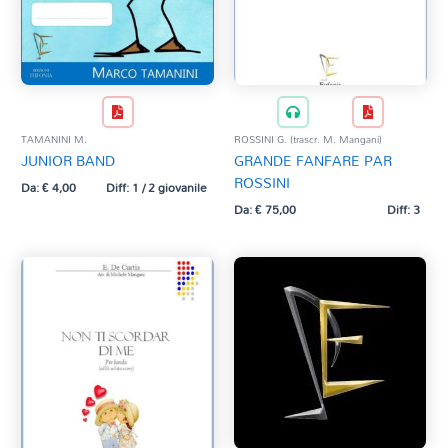
TAMANINI M.
ROSSINI G. (trascr. M. Mangani)
JUNIOR BAND
GRANDE FANFARE PAR
ROSSINI
Da:
€
4,00
Diff: 1 / 2 giovanile
Da:
€
75,00
Diff: 3