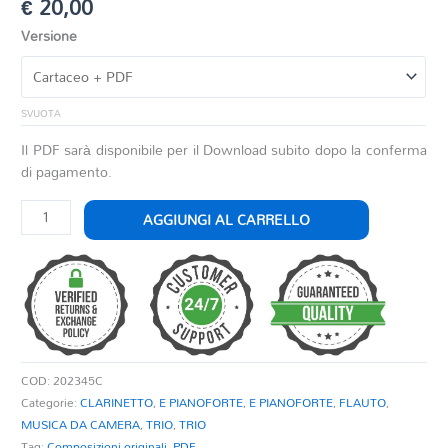
€
20,00
Versione
SVUOTA
Il PDF sarà disponibile per il Download subito dopo la conferma
di pagamento.
CHORO
AGGIUNGI AL CARRELLO
GIOCOSO
quantità
COD:
202345C
Categorie:
CLARINETTO
,
E PIANOFORTE
,
E PIANOFORTE
,
FLAUTO
,
MUSICA DA CAMERA
,
TRIO
,
TRIO
Tag:
Composizioni originali
,
PDF