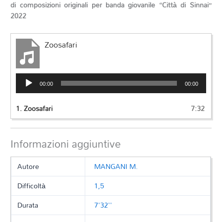
di composizioni originali per banda giovanile “Città di Sinnai”
2022
Zoosafari
Audio
00:00
00:00
Player
1.
Zoosafari
7:32
Informazioni aggiuntive
Autore
MANGANI M.
Difficoltà
1,5
Durata
7'32''