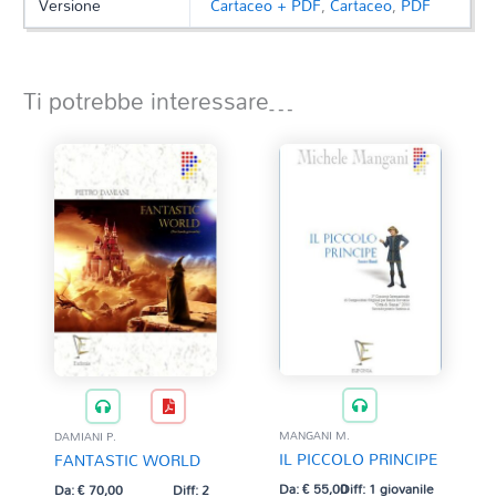
Versione
Cartaceo + PDF
,
Cartaceo
,
PDF
Ti potrebbe interessare…
MANGANI M.
DAMIANI P.
IL PICCOLO PRINCIPE
FANTASTIC WORLD
Da:
€
55,00
Diff: 1 giovanile
Da:
€
70,00
Diff: 2