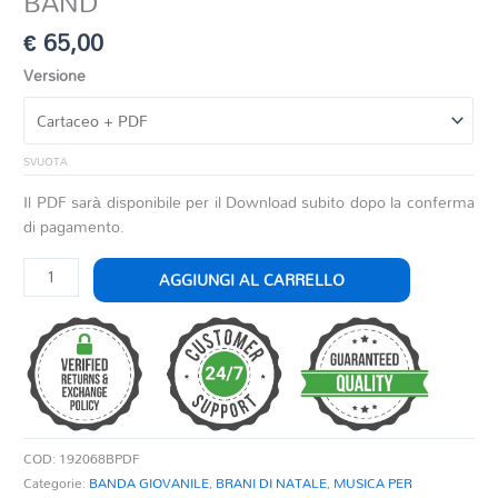
BAND
€
65,00
Versione
SVUOTA
Il PDF sarà disponibile per il Download subito dopo la conferma
di pagamento.
CAROL
AGGIUNGI AL CARRELLO
OF
THE
BELLS
PER
JUNIOR
BAND
quantità
COD:
192068BPDF
Categorie:
BANDA GIOVANILE
,
BRANI DI NATALE
,
MUSICA PER