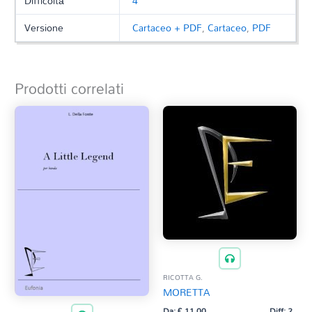
Difficoltà
4
Versione
Cartaceo + PDF
,
Cartaceo
,
PDF
Prodotti correlati
RICOTTA G.
MORETTA
Da:
€
11,00
Diff: 2