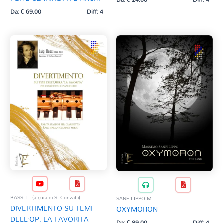
Da:
€
69,00
Diff: 4
BASSI L. (a cura di S. Conzatti)
SANFILIPPO M.
DIVERTIMENTO SU TEMI
OXYMORON
DELL’OP. LA FAVORITA
Da:
€
89,00
Diff: 4