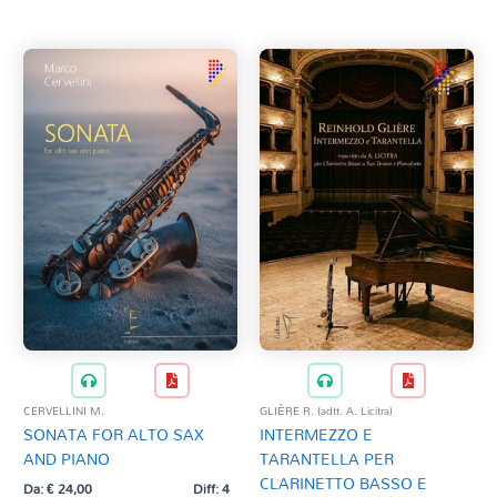
Tag Del Prodotto
al
più
recente
CD
Clarinetto basso
AZZERA
Composizioni originali
Natale
QR base
QR esecuzione
Trascrizioni e Arrangiamenti
CERVELLINI M.
GLIÈRE R. (adtt. A. Licitra)
SONATA FOR ALTO SAX
INTERMEZZO E
AND PIANO
TARANTELLA PER
CLARINETTO BASSO E
Da:
€
24,00
Diff: 4