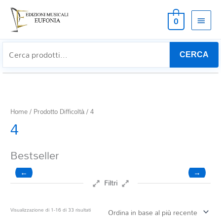
MEN
0
PRIN
CERCA
Home
/ Prodotto Difficoltà / 4
4
Bestseller
←
→
Filtri
Prezzo
Ordina
Visualizzazione di 1-16 di 33 risultati
in
base