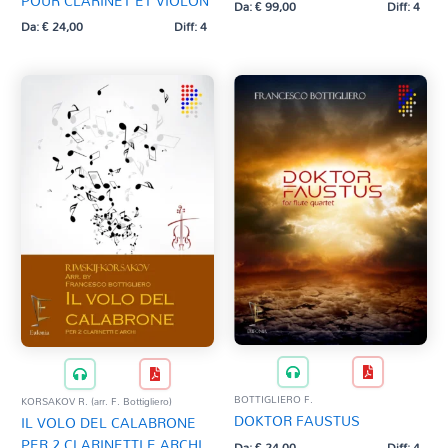
POUR CLARINET ET VIOLON
Da:
€
99,00
Diff: 4
Da:
€
24,00
Diff: 4
BOTTIGLIERO F.
KORSAKOV R. (arr. F. Bottigliero)
DOKTOR FAUSTUS
IL VOLO DEL CALABRONE
PER 2 CLARINETTI E ARCHI
Da:
€
24,00
Diff: 4