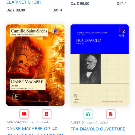
CLARINET CHOIR
Da:
€
96,00
Diff: 4
Da:
€
89,00
Diff: 4
SAINT-SAENS C. (arr. G. Uberto)
AUBER D. (trascr. A. Licitra)
DANSE MACABRE OP. 40
FRA DIAVOLO OUVERTURE