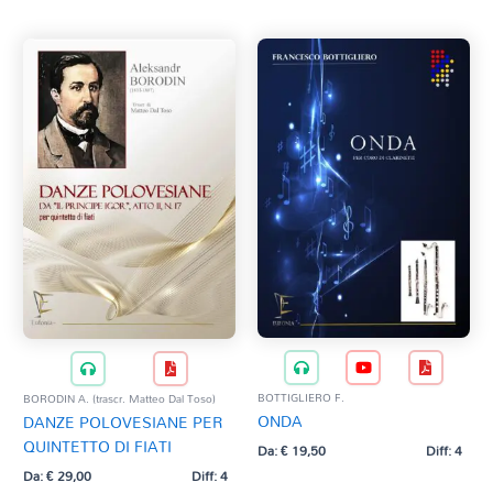
BOTTIGLIERO F.
BORODIN A. (trascr. Matteo Dal Toso)
ONDA
DANZE POLOVESIANE PER
QUINTETTO DI FIATI
Da:
€
19,50
Diff: 4
Da:
€
29,00
Diff: 4