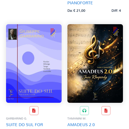
PIANOFORTE
Da:
€
21,00
Diff: 4
GARBARINO G.
TAMANINI M.
SUITE DO SUL FOR
AMADEUS 2.0