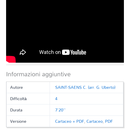
Informazioni aggiuntive
Autore
SAINT-SAENS C. (arr. G. Uberto)
Difficoltà
4
Durata
7'20''
Versione
Cartaceo + PDF
,
Cartaceo
,
PDF