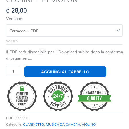
€
28,00
Versione
SVUOTA
Il PDF sarà disponibile per il Download subito dopo la conferma
di pagamento.
DANSE
AGGIUNGI AL CARRELLO
MACABRE
OP.
40
POUR
CLARINET
ET
VIOLON
COD:
233221C
quantità
Categorie:
CLARINETTO
,
MUSICA DA CAMERA
,
VIOLINO