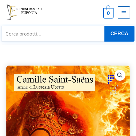
MEN
0
PRIN
CERCA