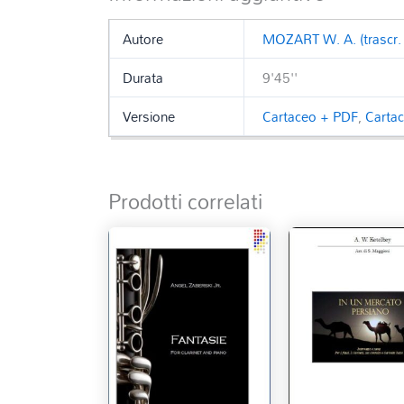
Autore
MOZART W. A. (trascr.
Durata
9'45''
Versione
Cartaceo + PDF
,
Carta
Prodotti correlati