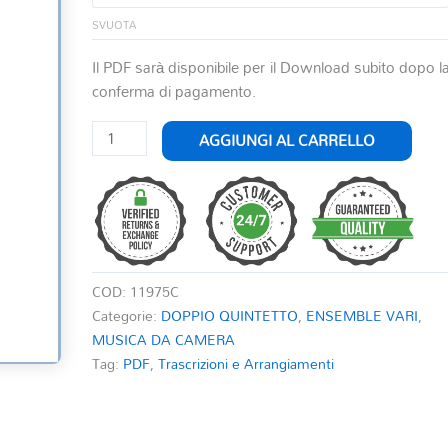
SVUOTA
Il PDF sarà disponibile per il Download subito dopo l
conferma di pagamento.
ADAGIO
AGGIUNGI AL CARRELLO
E
ALLEGRO
IN
FA
KV
594
COD:
11975C
quantità
Categorie:
DOPPIO QUINTETTO
,
ENSEMBLE VARI
,
MUSICA DA CAMERA
Tag:
PDF
,
Trascrizioni e Arrangiamenti