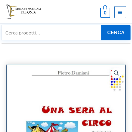
MEN
0
PRIN
CERCA