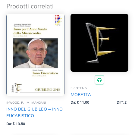
Prodotti correlati
RICOTTA G.
MORETTA
Da:
€
11,00
Diff: 2
INWOOD. P. - M. MANGANI
INNO DEL GIUBILEO – INNO
EUCARISTICO
Da:
€
13,50