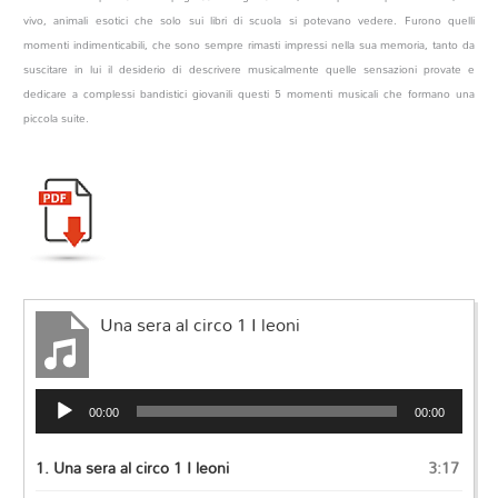
vivo, animali esotici che solo sui libri di scuola si potevano vedere. Furono quelli
momenti indimenticabili, che sono sempre rimasti impressi nella sua memoria, tanto da
suscitare in lui il desiderio di descrivere musicalmente quelle sensazioni provate e
dedicare a complessi bandistici giovanili questi 5 momenti musicali che formano una
piccola suite.
Una sera al circo 1 I leoni
Audio
00:00
00:00
Player
1.
Una sera al circo 1 I leoni
3:17