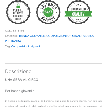
CIRCO
quantità
COD:
131315B
Categorie:
BANDA GIOVANILE
,
COMPOSIZIONI ORIGINALI
,
MUSICA
PER BANDA
Tag:
Composizioni originali
Descrizione
UNA SERA AL CIRCO
Per banda giovanile
E’ il ricordo dell’autore, quando, da bambino, suo padre lo portava al circo, non solo per
assistere allo spettacolo dei pagliacci e degli acrobati, ma soprattutto per ammirare, dal