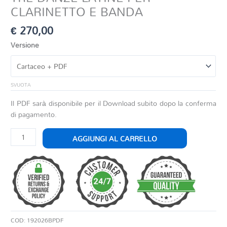
CLARINETTO E BANDA
€
270,00
Versione
SVUOTA
Il PDF sarà disponibile per il Download subito dopo la conferma
di pagamento.
TRE
AGGIUNGI AL CARRELLO
DANZE
LATINE
PER
CLARINETTO
E
BANDA
quantità
COD:
192026BPDF