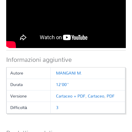
Informazioni aggiuntive
Autore
MANGANI M.
Durata
12'00''
Versione
Cartaceo + PDF
,
Cartaceo
,
PDF
Difficoltà
3