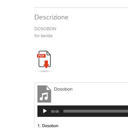
Descrizione
DOSOBON
for banda
Dosobon
Audio
00:00
Player
1.
Dosobon