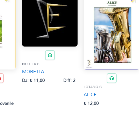
RICOTTA G.
MORETTA
Da:
€
11,00
Diff: 2
LOTARIO G.
ALICE
iovanile
€
12,00