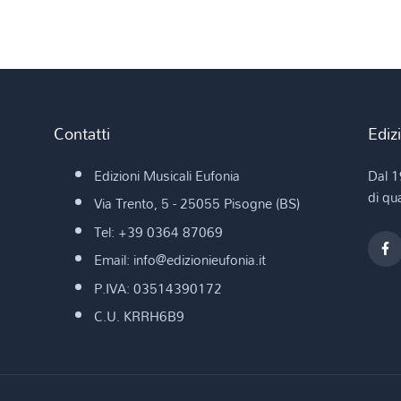
Contatti
Ediz
Edizioni Musicali Eufonia
Dal 1
di qua
Via Trento, 5 - 25055 Pisogne (BS)
Tel: +39 0364 87069
Email: info@edizionieufonia.it
P.IVA: 03514390172
C.U. KRRH6B9