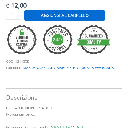
€
12,00
CITTA'
AGGIUNGI AL CARRELLO
DI
MONTESARCHIO
quantità
COD:
121135B
Categorie:
MARCE DA SFILATA
,
MARCE E INNI
,
MUSICA PER BANDA
Descrizione
CITTA ‘DI MONTESARCHIO
Marcia sinfonica
Marcia scaricabile anche
GRATUITAMENTE