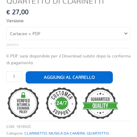
QUARTETTO DI CLARINETTI
€
27,00
Versione
SVUOTA
Il PDF sarà disponibile per il Download subito dopo la conferma
di pagamento.
ADAGIO
AGGIUNGI AL CARRELLO
PER
CLARINETTO
E
QUARTETTO
DI
CLARINETTI
quantità
COD:
161652C
Categorie:
CLARINETTO
,
MUSICA DA CAMERA
,
QUARTETTO
,