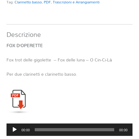
Tag:
Clarinetto basso
,
PDF
,
Trascrizioni e Arrangiamenti
Descrizione
FOX D’OPERETTE
Fox trot delle gigolette – Fox delle luna – O Cin-Ci-Là
Per due clarinetti e clarinetto basso.
Audio
00:00
00:00
Player