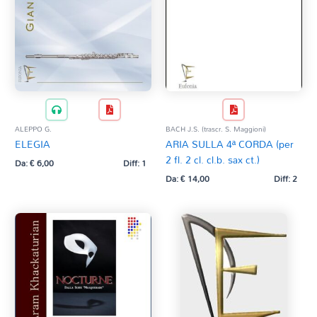
ALEPPO G.
BACH J.S. (trascr. S. Maggioni)
ELEGIA
ARIA SULLA 4ª CORDA (per
2 fl. 2 cl. cl.b. sax ct.)
Da:
€
6,00
Diff: 1
Da:
€
14,00
Diff: 2