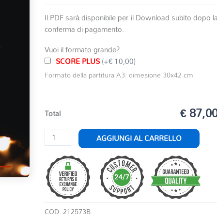
Il PDF sarà disponibile per il Download subito dopo l
conferma di pagamento.
Vuoi il formato grande?
SCORE PLUS
(+€ 10,00)
Formato della partitura A3: dimesione 30x42 cm
€ 87,0
Total
CANTI
AGGIUNGI AL CARRELLO
DI
NATALE
2
quantità
COD:
212573B