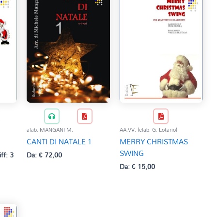
alab. MANGANI M.
AA.VV. (elab. G. Lotario)
CANTI DI NATALE 1
MERRY CHRISTMAS
SWING
iff: 3
Da:
€
72,00
Da:
€
15,00