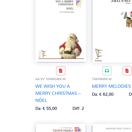
AA.VV. MANGANI M.
TAMANINI M.
WE WISH YOU A
MERRY MELODIES
MERRY CHRISTMAS –
Da:
€
62,00
D
NÖEL
Da:
€
55,00
Diff: 2