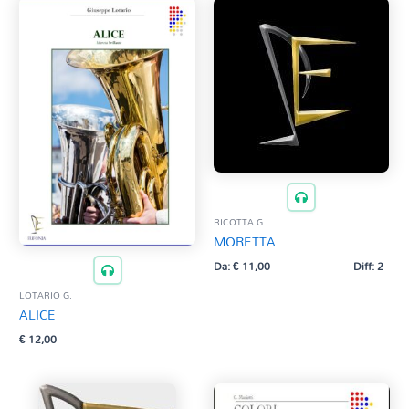
RICOTTA G.
MORETTA
Da:
€
11,00
Diff: 2
LOTARIO G.
ALICE
€
12,00