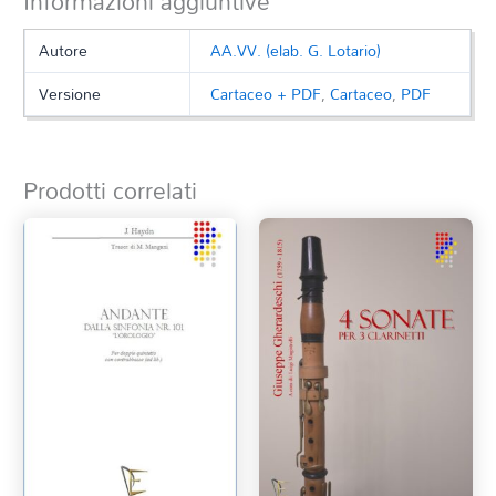
Informazioni aggiuntive
Autore
AA.VV. (elab. G. Lotario)
Versione
Cartaceo + PDF
,
Cartaceo
,
PDF
Prodotti correlati