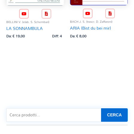
BACH J. S. (trascr. D. Zaffaroni)
BELLINI V. (elab. S. Schembari)
ARIA (Bist du bei mir)
LA SONNAMBULA
Da:
€
8,00
Da:
€
19,00
Diff: 4
CERCA