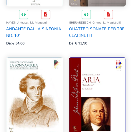
HAYDN J. (trascr. M. Mangani)
GHERARDESCHI G. (rev. L. Magistrelli)
ANDANTE DALLA SINFONIA
QUATTRO SONATE PER TRE
NR. 101
CLARINETTI
Da:
€
34,00
Da:
€
13,50