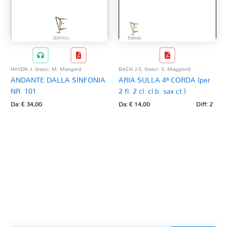
HAYDN J. (trascr. M. Mangani)
BACH J.S. (trascr. S. Maggioni)
ANDANTE DALLA SINFONIA
ARIA SULLA 4ª CORDA (per
NR. 101
2 fl. 2 cl. cl.b. sax ct.)
Da:
€
34,00
Da:
€
14,00
Diff: 2