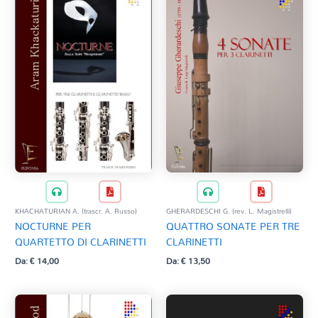
KHACHATURIAN A. (trascr. A. Russo)
GHERARDESCHI G. (rev. L. Magistrelli)
NOCTURNE PER
QUATTRO SONATE PER TRE
QUARTETTO DI CLARINETTI
CLARINETTI
Da:
€
14,00
Da:
€
13,50