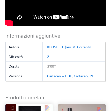
Informazioni aggiuntive
Autore
KLOSE' H. (rev. V. Correnti)
Difficoltà
2
Durata
3'00''
Versione
Cartaceo + PDF
,
Cartaceo
,
PDF
Prodotti correlati