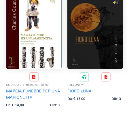
GOUNOD CH. (trascr. M. Pontini)
FALLONI M.
MARCIA FUNEBRE PER UNA
FIORDILUNA
MARIONETTA
Da:
€
13,00
Diff: 3
Da:
€
14,00
Diff: 3