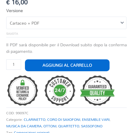
€
16,00
Versione
SVUOTA
Il PDF sarà disponibile per il Download subito dopo la conferma
di pagamento.
APPLAUDITECI
AGGIUNGI AL CARRELLO
MOLTO
quantità
COD:
99097C
Categorie:
CLARINETTO
,
CORO DI SAXOFONI
,
ENSEMBLE VARI
,
MUSICA DA CAMERA
,
OTTONI
,
QUARTETTO
,
SASSOFONO
Tag:
Composizioni originali