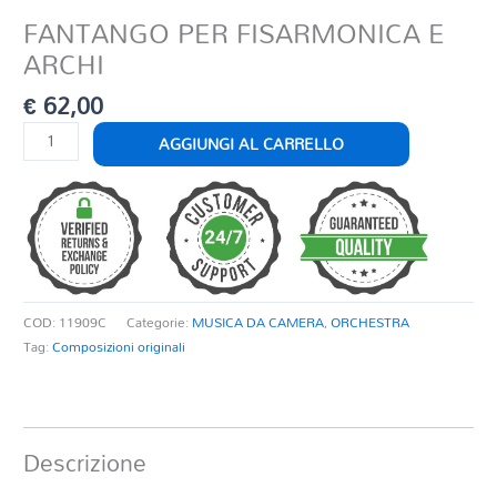
FANTANGO PER FISARMONICA E
ARCHI
€
62,00
FANTANGO
AGGIUNGI AL CARRELLO
PER
FISARMONICA
E
ARCHI
quantità
COD:
11909C
Categorie:
MUSICA DA CAMERA
,
ORCHESTRA
Tag:
Composizioni originali
Descrizione