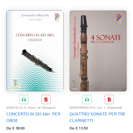
MARCELLO A. (trascr. M. Mangani)
GHERARDESCHI G. (rev. L. Magistrelli)
CONCERTO IN DO Min. PER
QUATTRO SONATE PER TRE
OBOE
CLARINETTI
Da:
€
38,00
Da:
€
13,50