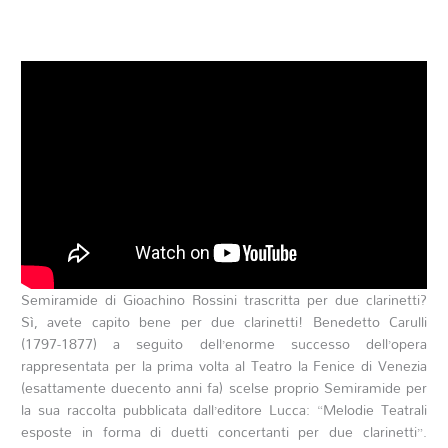
Semiramide di Gioachino Rossini trascritta per due clarinetti?
Sì, avete capito bene per due clarinetti! Benedetto Carulli
(1797-1877) a seguito dell’enorme successo dell’opera
rappresentata per la prima volta al Teatro la Fenice di Venezia
(esattamente duecento anni fa) scelse proprio Semiramide per
la sua raccolta pubblicata dall’editore Lucca: “Melodie Teatrali
esposte in forma di duetti concertanti per due clarinetti”.