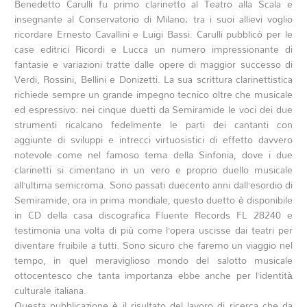
Benedetto Carulli fu primo clarinetto al Teatro alla Scala e
insegnante al Conservatorio di Milano; tra i suoi allievi voglio
ricordare Ernesto Cavallini e Luigi Bassi. Carulli pubblicò per le
case editrici Ricordi e Lucca un numero impressionante di
fantasie e variazioni tratte dalle opere di maggior successo di
Verdi, Rossini, Bellini e Donizetti. La sua scrittura clarinettistica
richiede sempre un grande impegno tecnico oltre che musicale
ed espressivo: nei cinque duetti da Semiramide le voci dei due
strumenti ricalcano fedelmente le parti dei cantanti con
aggiunte di sviluppi e intrecci virtuosistici di effetto davvero
notevole come nel famoso tema della Sinfonia, dove i due
clarinetti si cimentano in un vero e proprio duello musicale
all’ultima semicroma. Sono passati duecento anni dall’esordio di
Semiramide, ora in prima mondiale, questo duetto è disponibile
in CD della casa discografica Fluente Records FL 28240 e
testimonia una volta di più come l’opera uscisse dai teatri per
diventare fruibile a tutti. Sono sicuro che faremo un viaggio nel
tempo, in quel meraviglioso mondo del salotto musicale
ottocentesco che tanta importanza ebbe anche per l’identità
culturale italiana.
Questa pubblicazione è il risultato del lavoro di ricerca che da