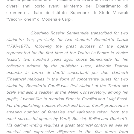
diversi anni porto avanti all’interno del Dipartimento di
strumenti a fiato dell’Istituto Superiore di Studi Musicali
“Vecchi-Tonelli” di Modena e Carpi.
Gioachino Rossini’ Semiramide transcribed for two
clarinets? Yes, precisely, for two clarinets!
Benedetto Carulli
(1797-1877), following the great success of the opera
represented for the first time at the Teatro La Fenice in Venice
(exactly two hundred years ago), chose Semiramide for his
collection printed by the publisher Lucca, Melodie Teatrali
esposte in forma di duetti concertanti per due clarinetti
[Theatrical melodies in the form of concertante duets for two
clarinets].
Benedetto Carulli was first clarinet at the Teatro alla
Scala and also a teacher at the Milan Conservatory; among his
pupils, I would like to mention Ernesto Cavallini and Luigi Bassi.
For the publishing houses Ricordi and Lucca, Carulli produced an
amazing number of fantasies and variations taken from the
most successful operas by Verdi, Rossini, Bellini and Donizetti.
His clarinet writing requires a great technical control as well as
musical and expressive diligence: in the five duets from