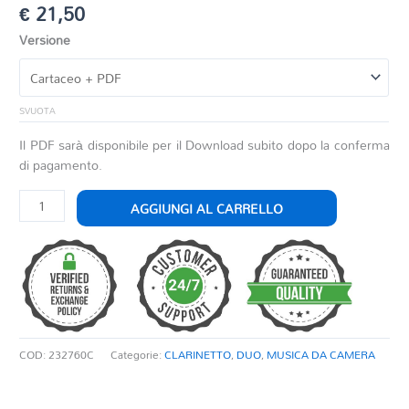
€
21,50
Versione
SVUOTA
Il PDF sarà disponibile per il Download subito dopo la conferma
di pagamento.
DUETTO
AGGIUNGI AL CARRELLO
N.1
-
MELODIE
TEATRALI
quantità
COD:
232760C
Categorie:
CLARINETTO
,
DUO
,
MUSICA DA CAMERA