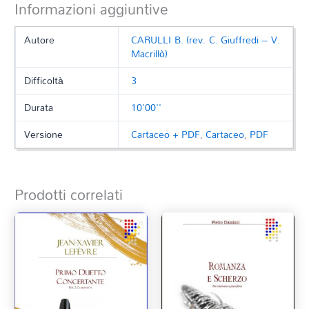
Informazioni aggiuntive
Autore
CARULLI B. (rev. C. Giuffredi – V.
Macrillò)
Difficoltà
3
Durata
10'00''
Versione
Cartaceo + PDF
,
Cartaceo
,
PDF
Prodotti correlati