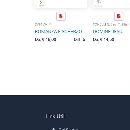
DAMIANI P.
TONELLI G. (rev. T. Ziliani
ROMANZA E SCHERZO
DOMINE JESU
Da:
€
18,00
Diff: 5
Da:
€
14,50
Link Utili
Chi Siamo