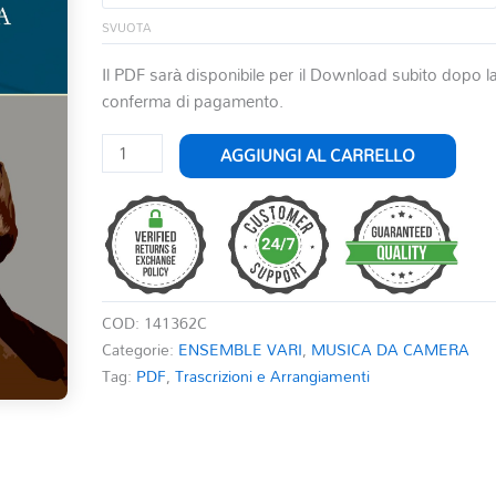
SVUOTA
Il PDF sarà disponibile per il Download subito dopo l
conferma di pagamento.
IL
AGGIUNGI AL CARRELLO
BARBIERE
DI
SIVIGLIA
-
SINFONIA
quantità
COD:
141362C
Categorie:
ENSEMBLE VARI
,
MUSICA DA CAMERA
Tag:
PDF
,
Trascrizioni e Arrangiamenti