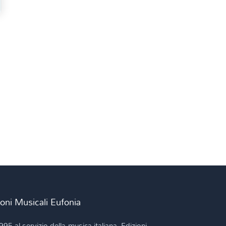
ioni Musicali Eufonia
995 al servizio della musica italiana. Edizioni