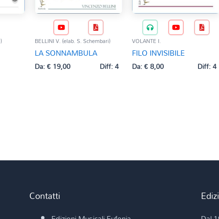
)
BELLINI V. (elab. S. Schembari)
VOLANTE I.
LA SONNAMBULA
FILO INVISIBILE
Da:
€
19,00
Diff: 4
Da:
€
8,00
Diff: 4
Contatti
Ediz
Edizioni Musicali Eufonia
Dal 1