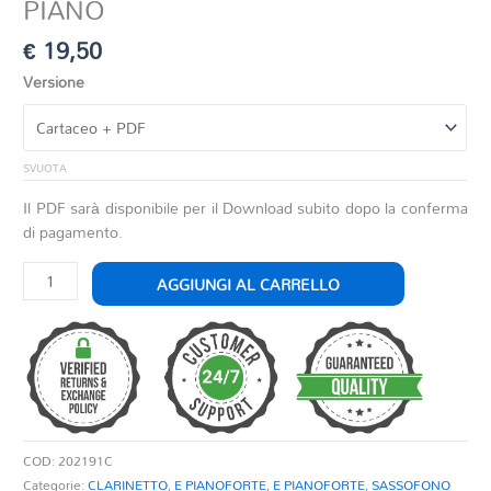
PIANO
€
19,50
Versione
SVUOTA
Il PDF sarà disponibile per il Download subito dopo la conferma
di pagamento.
SONG
AGGIUNGI AL CARRELLO
FOR
YOU
-
VERSION
WITH
PIANO
quantità
COD:
202191C
Categorie:
CLARINETTO
,
E PIANOFORTE
,
E PIANOFORTE
,
SASSOFONO