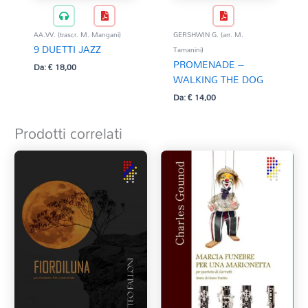
AA.VV. (trascr. M. Mangani)
GERSHWIN G. (arr. M.
9 DUETTI JAZZ
Tamanini)
PROMENADE –
Da:
€
18,00
WALKING THE DOG
Da:
€
14,00
Prodotti correlati