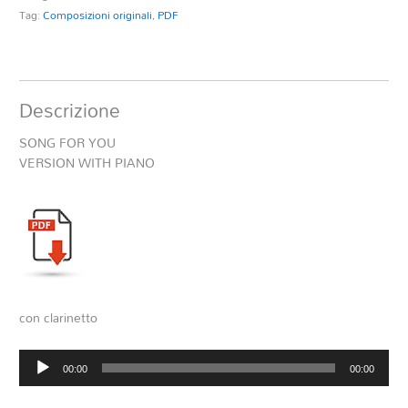
Tag:
Composizioni originali
,
PDF
Descrizione
SONG FOR YOU
VERSION WITH PIANO
con clarinetto
Audio
00:00
00:00
Player