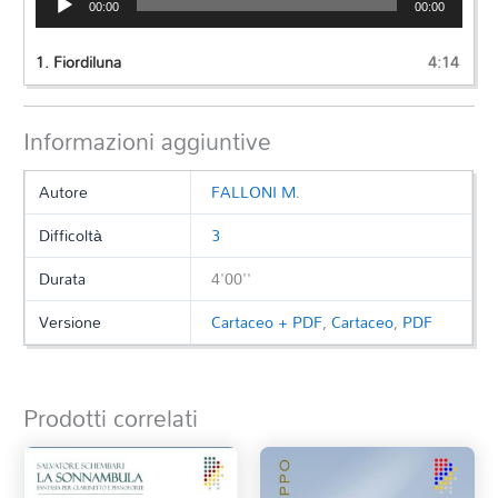
00:00
00:00
Player
1.
Fiordiluna
4:14
Informazioni aggiuntive
Autore
FALLONI M.
Difficoltà
3
Durata
4'00''
Versione
Cartaceo + PDF
,
Cartaceo
,
PDF
Prodotti correlati