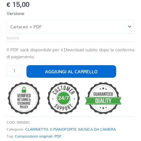
€
15,00
Versione
SVUOTA
Il PDF sarà disponibile per il Download subito dopo la conferma
di pagamento.
FIORDILUNA
AGGIUNGI AL CARRELLO
quantità
COD:
99088C
Categorie:
CLARINETTO
,
E PIANOFORTE
,
MUSICA DA CAMERA
Tag:
Composizioni originali
,
PDF