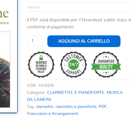
SVUOTA
Il PDF sarà disponibile per il Download subito dopo l
conferma di pagamento.
SUMMERTIME
AGGIUNGI AL CARRELLO
-
PER
CLARINETTO
E
PIANOFORTE
quantità
COD:
151553C
Categorie:
CLARINETTO
,
E PIANOFORTE
,
MUSICA
DA CAMERA
Tag:
clarinetto
,
clarinetto e pianoforte
,
PDF
,
Trascrizioni e Arrangiamenti