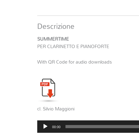
Descrizione
SUMMERTIME
PER CLARINETTO E PIANOFORTE
With QR Code for audio downloads
cl. Silvio Maggioni
Audio
00:00
Player