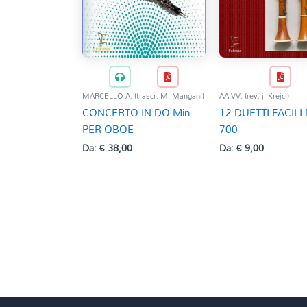
MARCELLO A. (trascr. M. Mangani)
AA.VV. (rev. j. Krejci)
CONCERTO IN DO Min.
12 DUETTI FACILI
PER OBOE
700
Da:
€
38,00
Da:
€
9,00