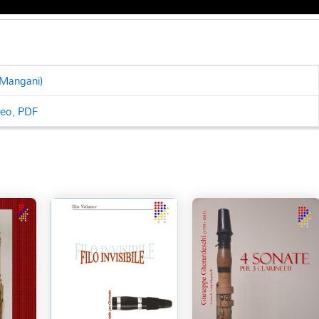
 Mangani)
ceo
,
PDF