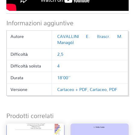
Informazioni aggiuntive
Autore
CAVALLINI E. (trascr. M.
Managò)
Difficoltà
2,5
Difficoltà solista
4
Durata
18'00''
Versione
Cartaceo + PDF
,
Cartaceo
,
PDF
Prodotti correlati