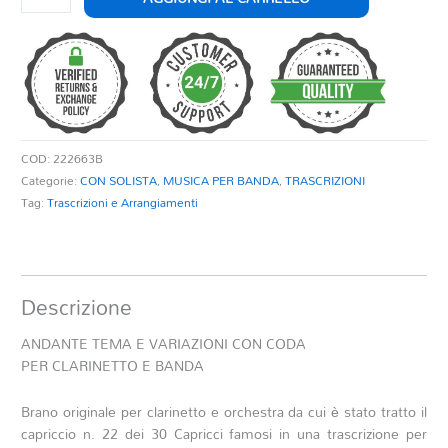
TEMA
E
VARIAZIONI
CON
CODA
PER
CLARINETTO
COD:
222663B
E
Categorie:
CON SOLISTA
,
MUSICA PER BANDA
,
TRASCRIZIONI
BANDA
Tag:
Trascrizioni e Arrangiamenti
quantità
Descrizione
ANDANTE TEMA E VARIAZIONI CON CODA
PER CLARINETTO E BANDA
Brano originale per clarinetto e orchestra da cui è stato tratto il
capriccio n. 22 dei 30 Capricci famosi in una trascrizione per