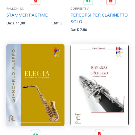
FALLONI M.
CORRENTI V.
STAMMER RAGTIME
PERCORSI PER CLARINETTO
SOLO
Da:
€
11,00
Diff: 3
Da:
€
7,50