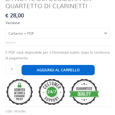
QUARTETTO DI CLARINETTI
€
28,00
Versione
SVUOTA
Il PDF sarà disponibile per il Download subito dopo la conferma
di pagamento.
LA
AGGIUNGI AL CARRELLO
NOTTE
DEI
DESIDERI
PER
QUARTETTO
DI
CLARINETTI
COD:
161636c
quantità