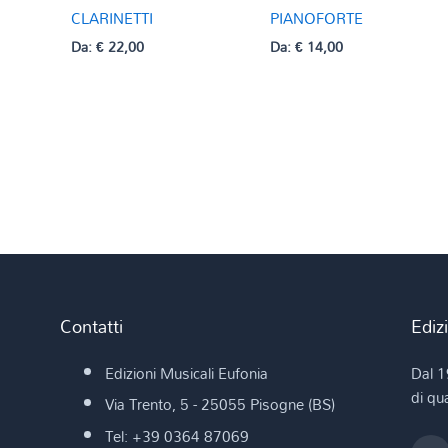
CLARINETTI
PIANOFORTE
Da:
€
22,00
Da:
€
14,00
Contatti
Ediz
Edizioni Musicali Eufonia
Dal 1
di qua
Via Trento, 5 - 25055 Pisogne (BS)
Tel: +39 0364 87069