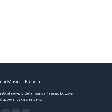
ioni Musicali Eufonia
995 al servizio della musica italiana. Edizioni
lità per musicisti esigenti.