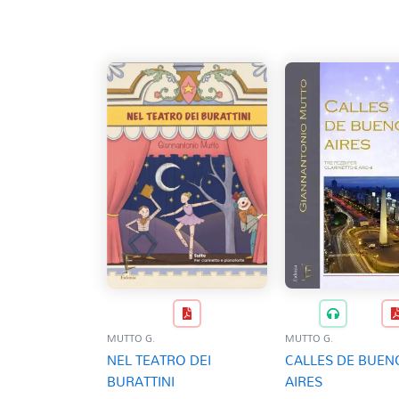
base
al
più
recente
MUTTO G.
MUTTO G.
NEL TEATRO DEI
CALLES DE BUEN
BURATTINI
AIRES