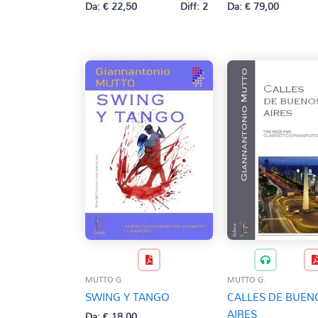
Da:
€
22,50
Diff: 2
Da:
€
79,00
MUTTO G.
MUTTO G.
SWING Y TANGO
CALLES DE BUEN
AIRES
Da:
€
18,00