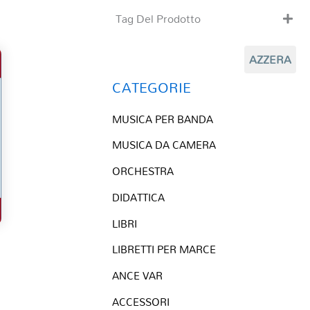
Tag Del Prodotto
CD
AZZERA
Clarinetto basso
Composizioni originali
CATEGORIE
Natale
MUSICA PER BANDA
QR base
QR esecuzione
MUSICA DA CAMERA
Trascrizioni e Arrangiamenti
ORCHESTRA
DIDATTICA
LIBRI
LIBRETTI PER MARCE
ANCE VAR
ACCESSORI