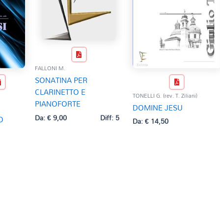
FALLONI M.
SONATINA PER
CLARINETTO E
TONELLI G. (rev. T. Ziliani)
PIANOFORTE
DOMINE JESU
Da:
€
9,00
Diff: 5
O
Da:
€
14,50