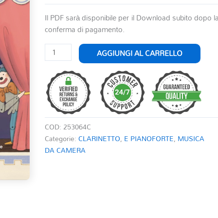
Il PDF sarà disponibile per il Download subito dopo l
conferma di pagamento.
NEL
AGGIUNGI AL CARRELLO
TEATRO
DEI
BURATTINI
quantità
COD:
253064C
Categorie:
CLARINETTO
,
E PIANOFORTE
,
MUSICA
DA CAMERA