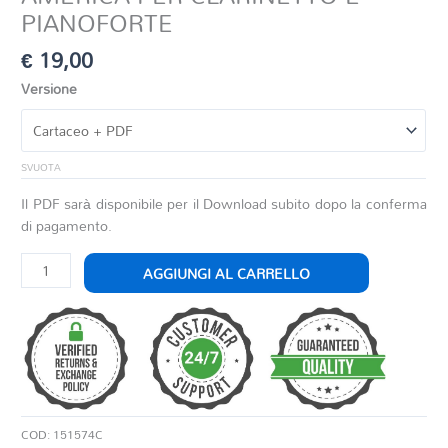
PIANOFORTE
€
19,00
Versione
SVUOTA
Il PDF sarà disponibile per il Download subito dopo la conferma
di pagamento.
AMERICA
AGGIUNGI AL CARRELLO
PER
CLARINETTO
E
PIANOFORTE
quantità
COD:
151574C