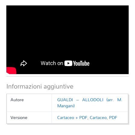
Informazioni aggiuntive
Autore
GUALDI – ALLODOLI (arr. M.
Mangani)
Versione
Cartaceo + PDF
,
Cartaceo
,
PDF