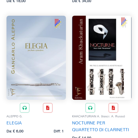
Da:
€
18,00
Da:
€
34,00
ALEPPO G.
KHACHATURIAN A. (trascr. A. Russo)
ELEGIA
NOCTURNE PER
QUARTETTO DI CLARINETTI
Da:
€
6,00
Diff: 1
Da:
€
14,00