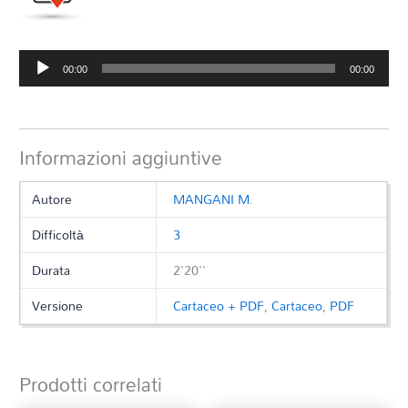
Audio
00:00
00:00
Player
Informazioni aggiuntive
Autore
MANGANI M.
Difficoltà
3
Durata
2'20''
Versione
Cartaceo + PDF
,
Cartaceo
,
PDF
Prodotti correlati