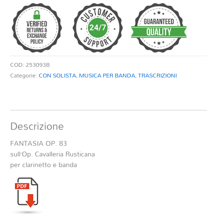
83
SULL'OP.
CAVALLERIA
RUSTICANA
quantità
COD:
253093B
Categorie:
CON SOLISTA
,
MUSICA PER BANDA
,
TRASCRIZIONI
Descrizione
FANTASIA OP. 83
sull’Op. Cavalleria Rusticana
per clarinetto e banda