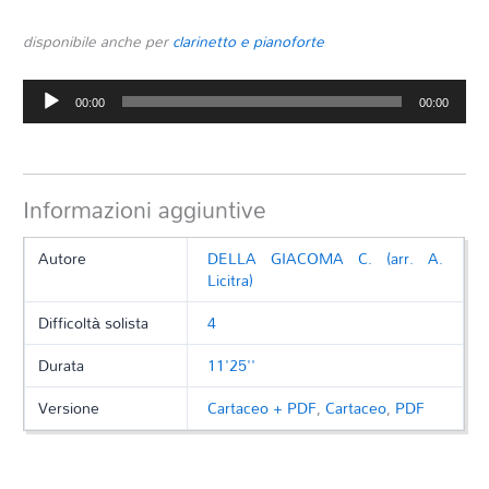
disponibile anche per
clarinetto e pianoforte
Audio
00:00
00:00
Player
Informazioni aggiuntive
Autore
DELLA GIACOMA C. (arr. A.
Licitra)
Difficoltà solista
4
Durata
11'25''
Versione
Cartaceo + PDF
,
Cartaceo
,
PDF