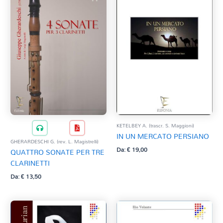
KETELBEY A. (trascr. S. Maggioni)
IN UN MERCATO PERSIANO
GHERARDESCHI G. (rev. L. Magistrelli)
Da:
€
19,00
QUATTRO SONATE PER TRE
CLARINETTI
Da:
€
13,50