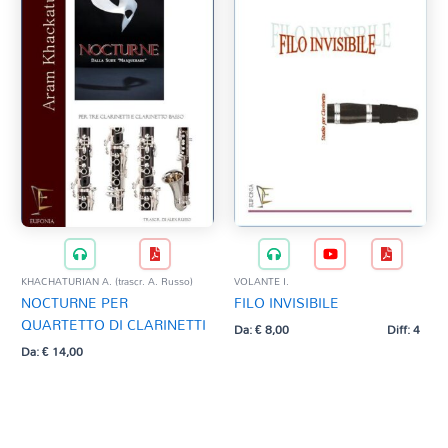
KHACHATURIAN A. (trascr. A. Russo)
VOLANTE I.
NOCTURNE PER
FILO INVISIBILE
QUARTETTO DI CLARINETTI
Da:
€
8,00
Diff: 4
Da:
€
14,00