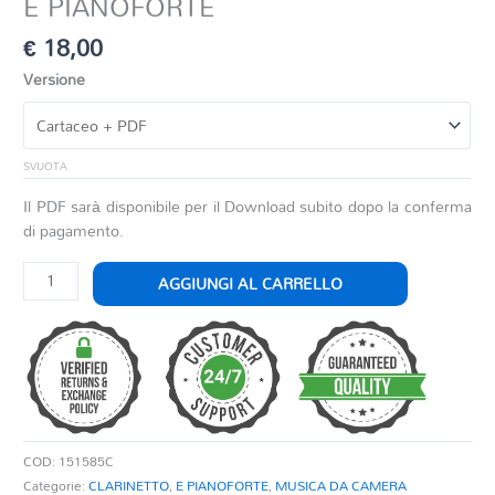
E PIANOFORTE
€
18,00
Versione
SVUOTA
Il PDF sarà disponibile per il Download subito dopo la conferma
di pagamento.
TRE
AGGIUNGI AL CARRELLO
PEZZI
FACILI
PER
CLARINETTO
E
PIANOFORTE
quantità
COD:
151585C
Categorie:
CLARINETTO
,
E PIANOFORTE
,
MUSICA DA CAMERA