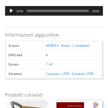
Audio
00:00
00:00
Player
Informazioni aggiuntive
Autore
VERDI G. (trascr. L.Avallone)
Difficoltà
4
Durata
7'48''
Versione
Cartaceo + PDF
,
Cartaceo
,
PDF
Prodotti correlati